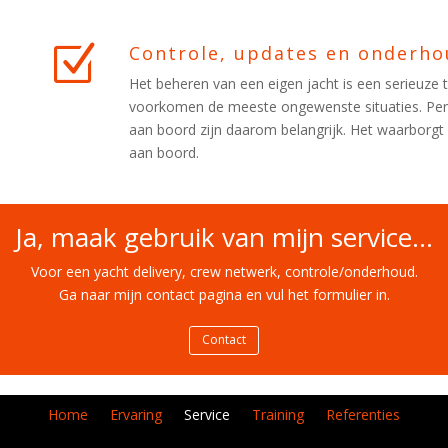
Z
Controle, updates en onderh
Het beheren van een eigen jacht is een serieuze t
voorkomen de meeste ongewenste situaties. Peri
aan boord zijn daarom belangrijk. Het waarborgt
aan boord.
Ja, maak gebruik van mijn service...
Voor een yacht delivery, crew netwerk, controle/onderhoud.
Ga naar mijn contact pagina en vul het formulier in.
Contact
Home
Ervaring
Service
Training
Referenties