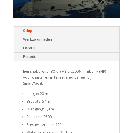
Schip
Werkzaamheden
Locatie
Periode
Een snelvarend (30 kn) MY uit 2006, in Sibenik (HR)
voor charter en in timeshared beheer bij
SmartYacht.
Lengte: 20 m
Breedte: 5.1 m
Diepgang: 1,4 m
Fuel tank: 3500 L
Freshwater tank: 900 L
Water verplaatsing: 35 Ton