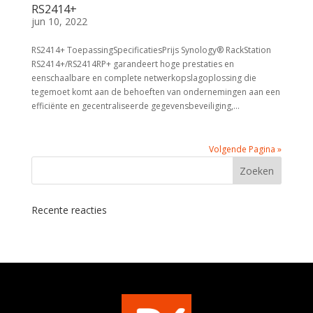
RS2414+
jun 10, 2022
RS2414+ ToepassingSpecificatiesPrijs Synology® RackStation
RS2414+/RS2414RP+ garandeert hoge prestaties en
eenschaalbare en complete netwerkopslagoplossing die
tegemoet komt aan de behoeften van ondernemingen aan een
efficiënte en gecentraliseerde gegevensbeveiliging,...
Volgende Pagina »
Recente reacties