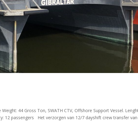
eight: 44 Gross Ton, SWATH CTV, Offshore Support Vessel. Lenght
ty: 12 passengers Het verzorgen van 12/7 dayshift crew transfer van