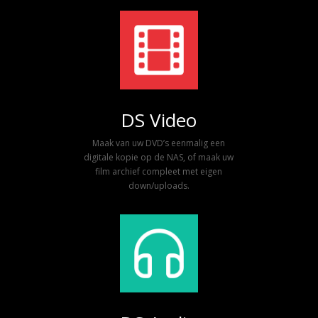
DS Video
Maak van uw DVD’s eenmalig een
digitale kopie op de NAS, of maak uw
film archief compleet met eigen
down/uploads.