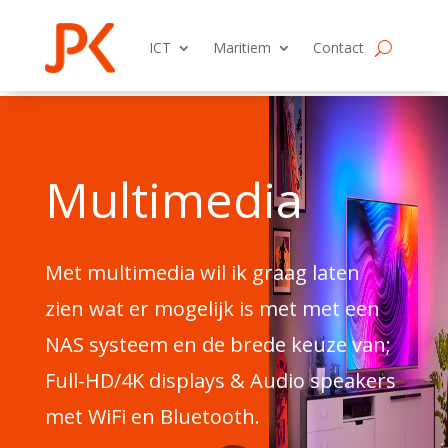
ICT
Maritiem
Contact
Multimedia
Met multimedia wil ik graag laten
zien wat er mogelijk is met met een
NAS systeem en de brede keuze van;
Full-HD/4K displays & Audio speakers
met WiFi en Bluetooth.